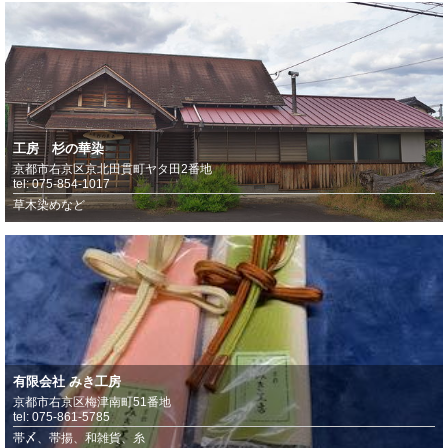
工房 杉の華染
京都市右京区京北田貫町ヤタ田2番地
tel: 075-854-1017
草木染めなど
有限会社 みき工房
京都市右京区梅津南町51番地
tel: 075-861-5785
帯〆、帯揚、和雑貨、糸