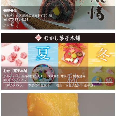
鶴屋長生
京都市右京区嵯峨広沢南野町19-25
tel: 075-881-4168
京風情
むかし菓子本舗
京都市右京区嵯峨野清水町15 株式会社 井筒八ッ橋本舗内
tel: 075-861-2123
「京のおやつ」「季節の半生菓子」「都飴・塗皿入飴」「金平糖」