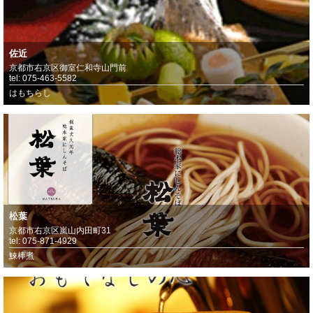
佐近
京都市右京区御室仁和寺山門前
tel: 075-463-5582
はもちらし
松葉
京都市右京区嵐山内田町31
tel: 075-871-4929
鰊棒煮