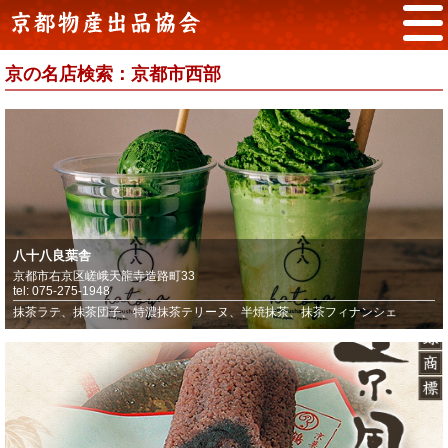
京の名店検索：京都市西部
八十八良葉舎
京都市右京区嵯峨天龍寺造路町33
tel: 075-275-1948
抹茶ラテ、抹茶団子、特濃抹茶テリーヌ、半焼抹茶、抹茶フィナンシェ