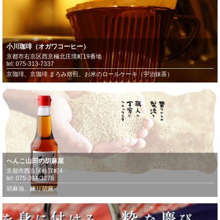
小川珈琲（オガワコーヒー）
京都市右京区西京極北庄境町19番地
tel: 075-313-7337
京珈琲、京珈琲 まろみ焙煎、お米のロールケーキ（宇治抹茶）
へんこ山田の胡麻屋
京都市西京区桂巽町4
tel: 075-394-3276
胡麻油、練り胡麻