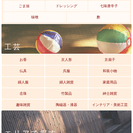
ごま油
ドレッシング
七味唐辛子
味噌
酢
工芸
お香
京人形
京扇子
仏具
呉服
和装小物
婦人服
婦人雑貨
家庭用品
念珠
竹製品
紳士雑貨
趣味雑貨
陶磁器・漆器
インテリア・美術工芸