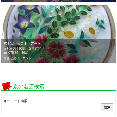
京七宝 ヒロミ・アート
京都市西京区嵐山朝日町20-8
tel: 075-864-3631
両面七宝ペンダント
京の名店検索
キーワード検索