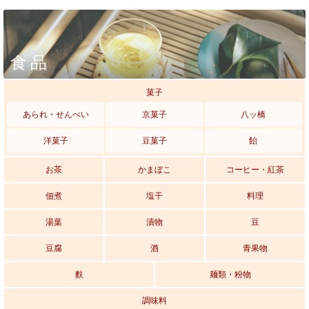
食品
菓子
あられ・せんべい
京菓子
八ッ橋
洋菓子
豆菓子
飴
お茶
かまぼこ
コーヒー・紅茶
佃煮
塩干
料理
湯葉
漬物
豆
豆腐
酒
青果物
麩
麺類・粉物
調味料