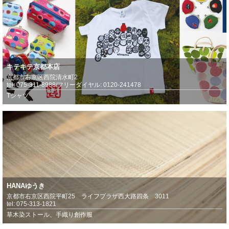
キテキテ京都本店
京都市右京区西院清水町2
tel: 075-311-8988/フリーダイヤル: 0120-241478
Tシャツ
HANAゆうき
京都市右京区西院平町25 ライフプラザ西大路四条 3011
tel: 075-313-1821
草木染ストール、手織り創作服