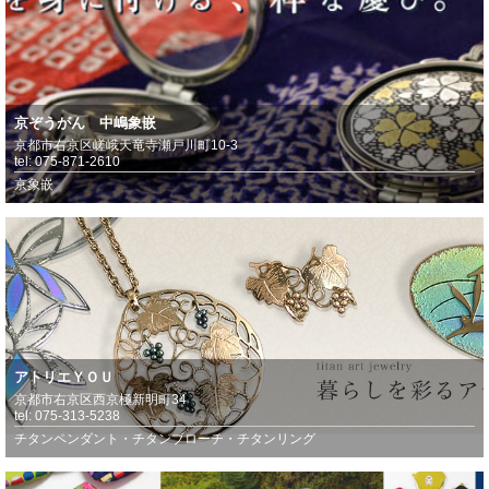
京ぞうがん 中嶋象嵌
京都市右京区嵯峨天竜寺瀬戸川町10-3
tel: 075-871-2610
京象嵌
アトリエＹＯＵ
京都市右京区西京極新明町34
tel: 075-313-5238
チタンペンダント・チタンブローチ・チタンリング