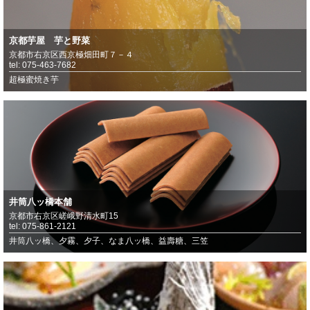
京都芋屋 芋と野菜
京都市右京区西京極畑田町７－４
tel: 075-463-7682
超極蜜焼き芋
井筒八ッ橋本舗
京都市右京区嵯峨野清水町15
tel: 075-861-2121
井筒八ッ橋、夕霧、夕子、なま八ッ橋、益壽糖、三笠