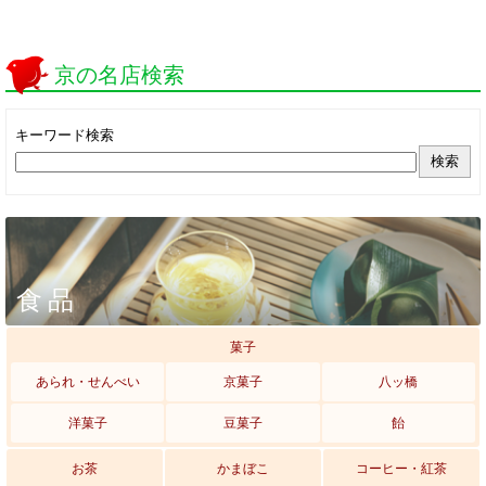
京の名店検索
キーワード検索
食品
菓子
あられ・せんべい
京菓子
八ッ橋
洋菓子
豆菓子
飴
お茶
かまぼこ
コーヒー・紅茶