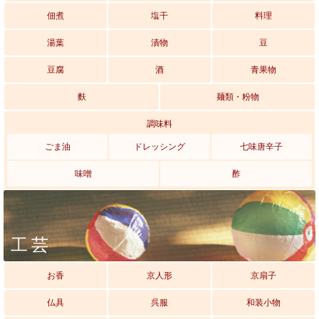
佃煮
塩干
料理
湯葉
漬物
豆
豆腐
酒
青果物
麩
麺類・粉物
調味料
ごま油
ドレッシング
七味唐辛子
味噌
酢
工芸
お香
京人形
京扇子
仏具
呉服
和装小物