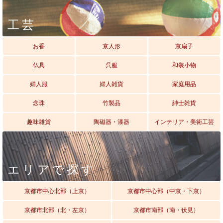
工芸
お香
京人形
京扇子
仏具
呉服
和装小物
婦人服
婦人雑貨
家庭用品
念珠
竹製品
紳士雑貨
趣味雑貨
陶磁器・漆器
インテリア・美術工芸
エリアで探す
京都市中心北部（上京）
京都市中心部（中京・下京）
京都市北部（北・左京）
京都市南部（南・伏見）