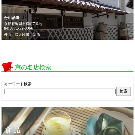
丹山酒造
京都府亀岡市横町7番地
tel: 0771-22-0066
丹山、渚大吟醸、清酒
京の名店検索
キーワード検索
食品