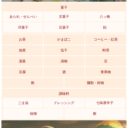
菓子
あられ・せんべい
京菓子
八ッ橋
洋菓子
豆菓子
飴
お茶
かまぼこ
コーヒー・紅茶
佃煮
塩干
料理
湯葉
漬物
豆
豆腐
酒
青果物
麩
麺類・粉物
調味料
ごま油
ドレッシング
七味唐辛子
味噌
酢