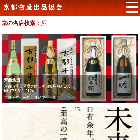
京の名店検索：酒
齊藤酒造
京都市伏見区横大路三栖山城屋敷町105
tel: 075-611-2124
古都千年、一吟、井筒屋伊兵衛