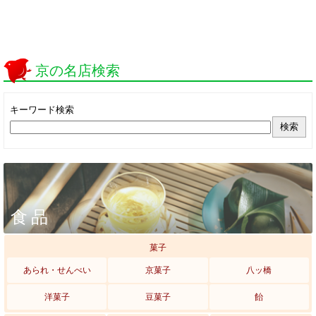
京の名店検索
キーワード検索
食品
菓子
あられ・せんべい
京菓子
八ッ橋
洋菓子
豆菓子
飴