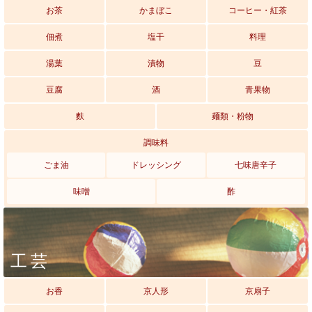
お茶
かまぼこ
コーヒー・紅茶
佃煮
塩干
料理
湯葉
漬物
豆
豆腐
酒
青果物
麩
麺類・粉物
調味料
ごま油
ドレッシング
七味唐辛子
味噌
酢
工芸
お香
京人形
京扇子