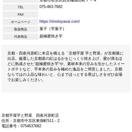
京都市右京区西京極畑田町７－４
075-463-7682
TEL
FAX
https://imotoyasai.com/
ホームページ
菓子［芋菓子］
取扱商品
超極蜜焼き芋
代表商品
京都・四条河原町に本店を構える「京都芋屋 芋と野菜」が京都展に
出店。厳選した京都産の紅はるかをじっくり焼き上げ、蜜が滴るほ
どに熟成させた“超極蜜焼き芋”や、素材本来の甘みを生かしたスイー
トポテトなど、芋本来の旨みを極めた逸品をご用意しました。京都
ならではの上品な味わいと、心までほっとする香ばしさをぜひ会場
でお楽しみください。
京都芋屋芋と野菜 四条河原町店
住所：京都市中京区東側町511－2
電話番号：0754637682