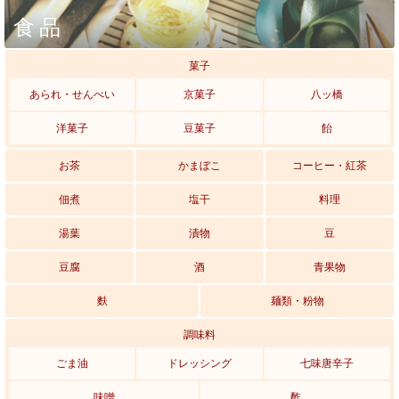
食品
菓子
あられ・せんべい
京菓子
八ッ橋
洋菓子
豆菓子
飴
お茶
かまぼこ
コーヒー・紅茶
佃煮
塩干
料理
湯葉
漬物
豆
豆腐
酒
青果物
麩
麺類・粉物
調味料
ごま油
ドレッシング
七味唐辛子
味噌
酢