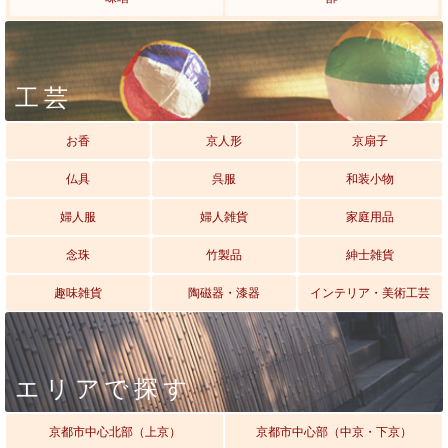
工芸
お香
京人形
京扇子
仏具
呉服
和装小物
婦人服
婦人雑貨
家庭用品
念珠
竹製品
紳士雑貨
趣味雑貨
陶磁器・漆器
インテリア・美術工芸
エリアで探す
京都市中心北部（上京）
京都市中心部（中京・下京）